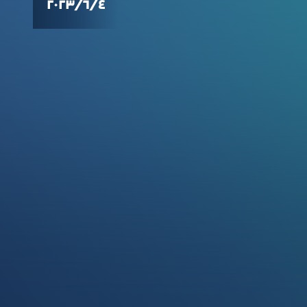
٤‏/٦‏/٢٠٢٣