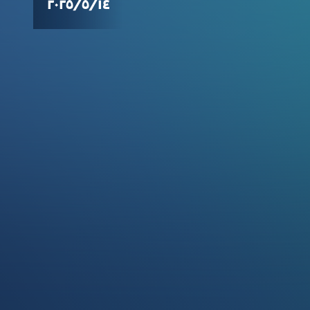
١٤‏/٥‏/٢٠٢٥