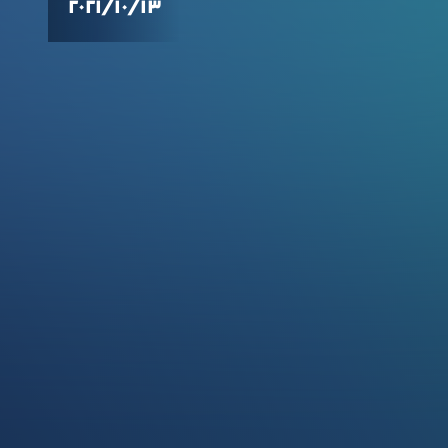
١٣‏/١٠‏/٢٠٢١