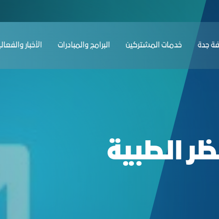
M - غرفة جدة
ﺔ ﺟﺪة
ﺧﺪﻣﺎت المشتركين
البرامج والمبادرات
الأخبار والفعال
ر الطبية