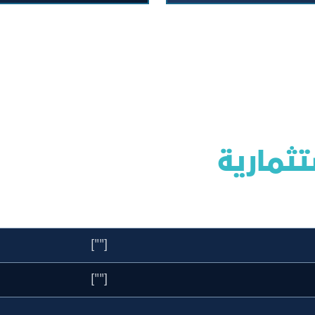
تثمارية
[""]
[""]