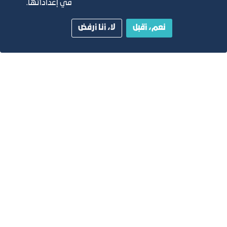
في إعداداتها.
نعم، أقبل
لا، أنا أرفض
المؤشرات المالية:
تكاليف التطوير التقديرية بالريال