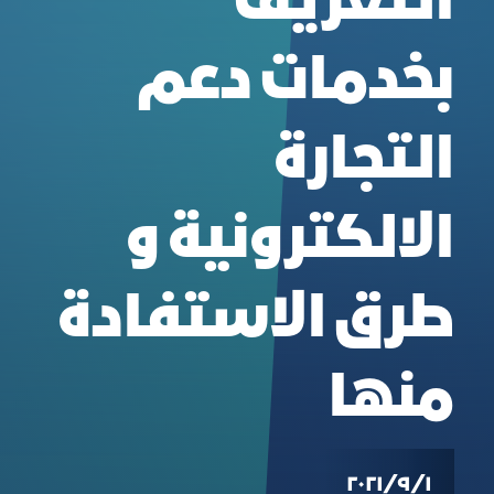
التعريف
بخدمات دعم
التجارة
الالكترونية و
طرق الاستفادة
منها
١‏/٩‏/٢٠٢١