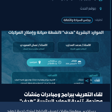
ﻣﻮﻗﻊ اﻟﺤﺪث
تصنيف:
ﻣﺠﻠﺲ اﻟﺴﯿﺎﺣﺔ واﻟﺜﻔﺎﻗﺔ
لقاء
لقاء التعريف ببرامج ومبادرات منشآت
وصندوق تنمية الموارد البشرية “هدف"
لأنشطة صيانة وإصلاح المركبات"
يستخدم موقعنا ملفات تعريف الارتباط لمنحك تجربة تصفح