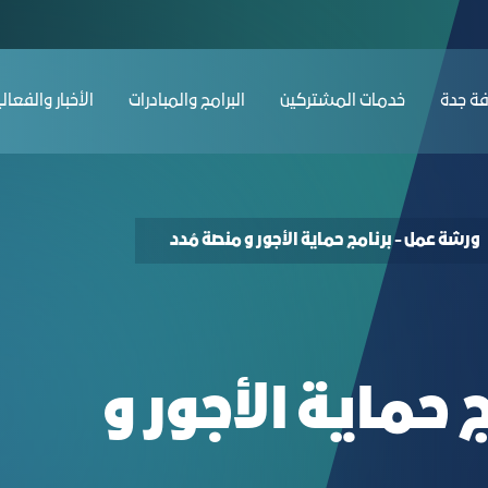
- غرفة جدة
ﺔ ﺟﺪة
ﺧﺪﻣﺎت المشتركين
البرامج والمبادرات
الأخبار والفعال
ورشة عمل - برنامج حماية الأجور و منصة مُدد
 حماية الأجور و