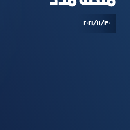
منصة مُدد
٣٠‏/١١‏/٢٠٢١