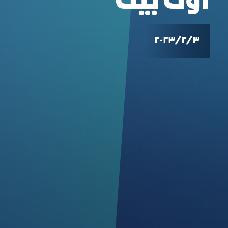
اوت بيت
٣‏/٢‏/٢٠٢٣