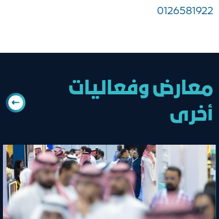
0126581922
معارض وفعاليات
أخرى