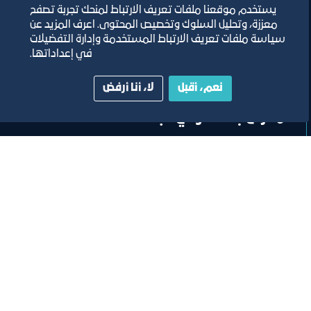
يستخدم موقعنا ملفات تعريف الارتباط لمنحك تجربة تصفح
معززة، وتحليل السلوك وتخصيص المحتوى. اعرف المزيد عن
سياسة ملفات تعريف الارتباط المستخدمة وإدارة التفضيلات
في إعداداتها.
معرض
نعم، أقبل
لا، أنا أرفض
معرض جدة الدولي للبناء
٧‏/٥‏/٢٠٢٤
مركز جدة للمعارض والفعاليات
تصنيف:
غرفة جدة