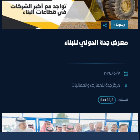
معرض
معرض جدة الدولي للبناء
٧‏/٥‏/٢٠٢٤
مركز جدة للمعارض والفعاليات
تصنيف:
غرفة جدة