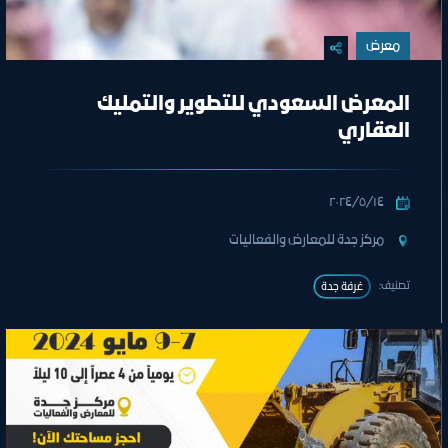
معرض
المعرض السعودي للتطوير والتمليك
العقاري
١٤‏/٥‏/٢٠٢٤
مركز جدة للمعارض والفعاليات
تصنيف:
غرفة جدة