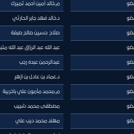
ضو
م.خالد أمين أحمد تميرك
ضو
د.خالد فهد جابر الحارثي
ضو
صلاح حسين صالح صبغة
ضو
عبد الله عبد الرزاق عبد الله مت
ضو
عبدالرحمن عبده رجب
ضو
د.عماد بن عادل بن ازهر
ضو
م.محمد مأمون علي باخريبة
ضو
مصطفى محمد شبيب
ضو
مهند محمد ديب علي