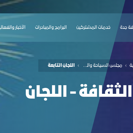
ﺔ ﺟﺪة
ﺧﺪﻣﺎت المشتركين
البرامج والمبادرات
الأخبار والفعال
ﺔ
مجلس السياحة والثقافة
اللجان التابعة
ثقافة - اللجان