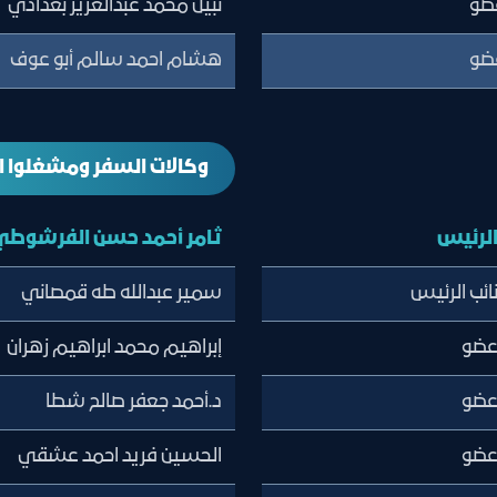
ضو
نبيل محمد عبدالعزيز بغدادي
ضو
هشام احمد سالم أبو عوف
وكالات السفر ومشغلوا ا
لرئيس
ثامر أحمد حسن الفرشوطي
ائب الرئيس
سمير عبدالله طه قمصاني
ضو
إبراهيم محمد ابراهيم زهران
ضو
د.أحمد جعفر صالح شطا
ضو
الحسين فريد احمد عشقي