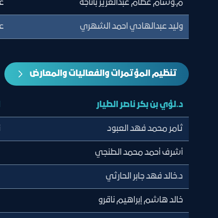
م.وسام عصام عبدالعزيز باناجه
ع
وليد عبدالهادي احمد الشهري
ع
تنظيم المؤتمرات والفعاليات والمعارض
د.لؤي بن بكر ناصر الطيار
ا
ثامر محمد فهد العبود
ن
أشرف أحمد محمد الطنجي
ع
د.خالد فهد جابر الحارثي
ع
خالد هاشم إبراهيم ناقرو
ع