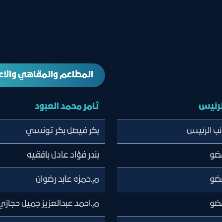
المطاعم والمقاهي والا
لرئيس
ثامر محمد العبود
ئب الرئيس
بكر فيصل بكر تونسي
ضو
بندر فؤاد عادل بافقيه
ضو
م.حمزه عابد رضوان
ضو
م.احمد عبدالعزيز جميل حجازي