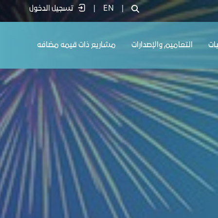
|
EN
|
تسجيل الدخول
يات
التعاميم والإصدارات
مشاريع ذات قيمه مضافه