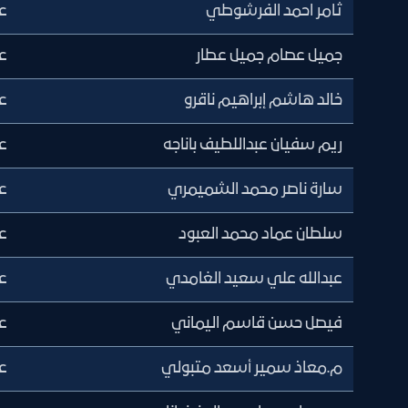
ثامر احمد الفرشوطي
ع
جميل عصام جميل عطار
ع
خالد هاشم إبراهيم ناقرو
ع
ريم سفيان عبداللطيف باناجه
ع
سارة ناصر محمد الشميمري
ع
سلطان عماد محمد العبود
ع
عبدالله علي سعيد الغامدي
ع
فيصل حسن قاسم اليماني
ع
م.معاذ سمير أسعد متبولي
ع