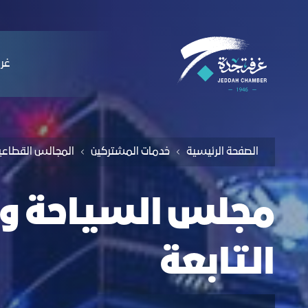
لملاحة
جلس السياحة والثقافة - غرفة جدة
التخطي للمحتوى
ﻏﺮﻓ
الصفحة الرئيسية
ﺧﺪﻣﺎت المشتركين
اﻟﻤﺠﺎﻟﺲ اﻟﻘﻄﺎﻋﯿ
مجلس السياحة وال
التابعة