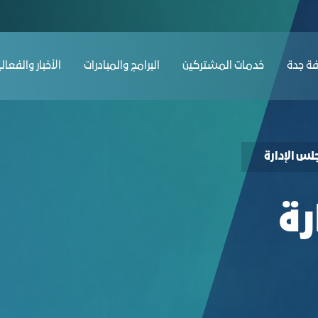
ﺔ ﺟﺪة
ﺧﺪﻣﺎت المشتركين
البرامج والمبادرات
الأخبار والفعال
لس الإدارة
رة