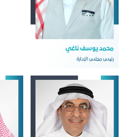
محمد يوسف ناغي
رﺋﻴﺲ ﻣﺠﻠﺲ اﻟﺈدارة