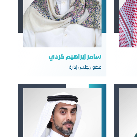
سامر إبراهيم كردي
عضو مجلس إدارة