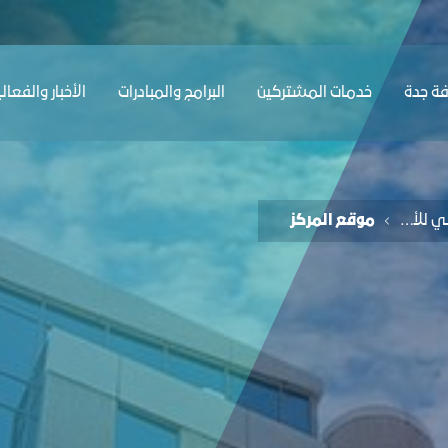
ﺔ ﺟﺪة
ﺧﺪﻣﺎت المشتركين
البرامج والمبادرات
الأخبار والفعال
مركز جدة الدولي للأعمال
موقع المركز