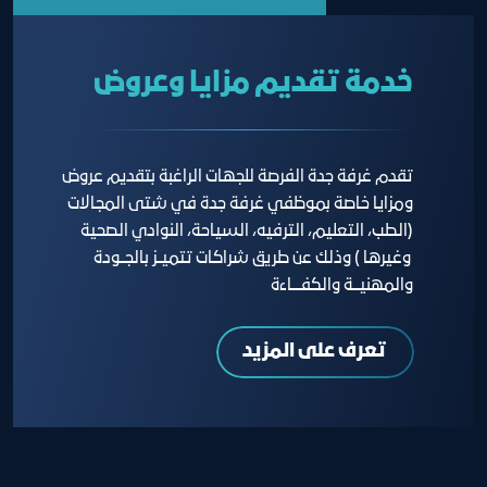
خدمة تقديم مزايا وعروض
تقدم غرفة جدة الفرصة للجهات الراغبة بتقديم عروض
ومزايا خاصة بموظفي غرفة جدة في شتى المجالات
(الطب، التعليم، الترفيه، السياحة، النوادي الصحية
وغيرها ) وذلك عن طريق شراكات تتميــز بالجــودة
والمهنيـــة والكفــــاءة
تعرف على المزيد