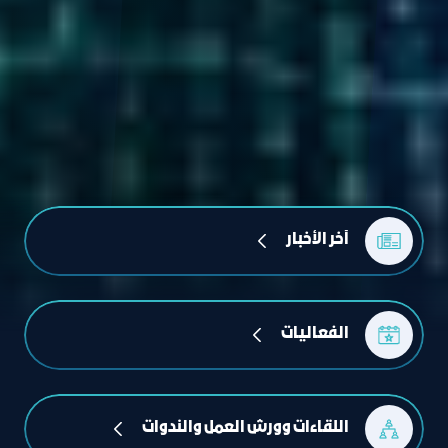
آﺧﺮ اﻟﺄﺧﺒﺎر
الفعاليات
اللقاءات وورش العمل والندوات