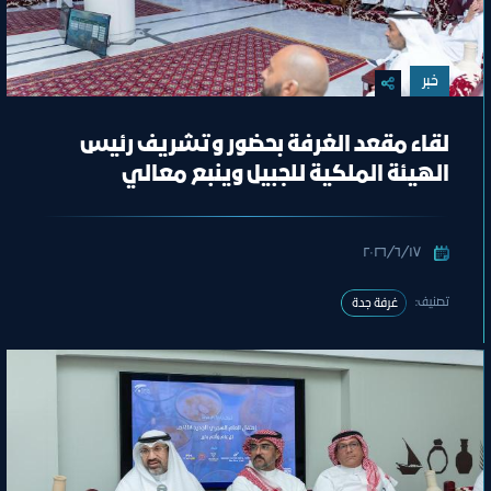
خبر
لقاء مقعد الغرفة بحضور وتشريف رئيس
الهيئة الملكية للجبيل وينبع معالي
المهندس خالد بن محمد السالم
١٧‏/٦‏/٢٠٢٦
تصنيف:
غرفة جدة