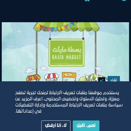
لقاء
يستخدم موقعنا ملفات تعريف الارتباط لمنحك تجربة تصفح
المحافظة على الاستدامة للمشاريع
معززة، وتحليل السلوك وتخصيص المحتوى. اعرف المزيد عن
الناشئة
سياسة ملفات تعريف الارتباط المستخدمة وإدارة التفضيلات
في إعداداتها.
نعم، أقبل
لا، أنا أرفض
١٥‏/٢‏/٢٠٢٣