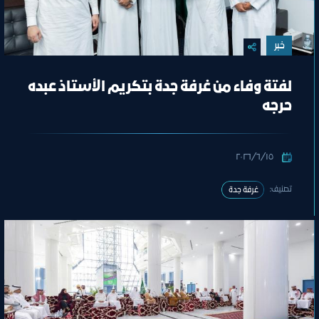
خبر
لفتة وفاء من غرفة جدة بتكريم الأستاذ عبده
حرجه
١٥‏/٦‏/٢٠٢٦
تصنيف:
غرفة جدة