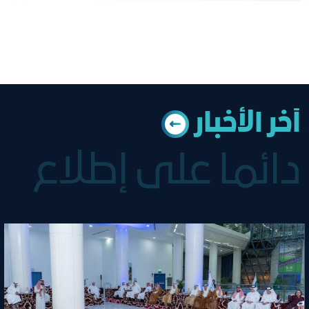
آﺧﺮ اﻟﺄﺧﺒﺎر
دائما على إطلاع