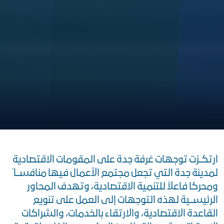
ارتكــزت توجهات غرفة جدة على المقومات الاقتصادية
لمدينة جدة التي تجعل مجتمع الأعمال فيها منافســا ً
ومحركا فاعلاً للتنمية الاقتصادية، وتهدف المحاور
الرئيســية لهذه التوجهات إلى العمل على تنويع
القاعدة الاقتصادية، والارتقاء بالخدمات، والشراكات