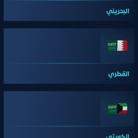
البحريني
القطري
الكويتي