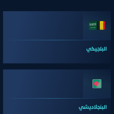
البلجيكي
البنجلاديشي