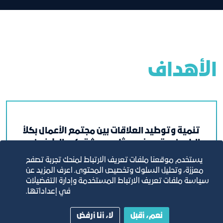
الأهداف
تنمية وتوطيد العلاقات بين مجتمع الأعمال بكلأ
البلدين، وتعريف ممثلي ومشتركي الطرفين
بالفرص الاقتصادية المتوفرة لديهما.
يستخدم موقعنا ملفات تعريف الارتباط لمنحك تجربة تصفح
معززة، وتحليل السلوك وتخصيص المحتوى. اعرف المزيد عن
سياسة ملفات تعريف الارتباط المستخدمة وإدارة التفضيلات
في إعداداتها.
نعم، أقبل
لا، أنا أرفض
تشجيع الصادرات وتبادل السلع والخدمات من