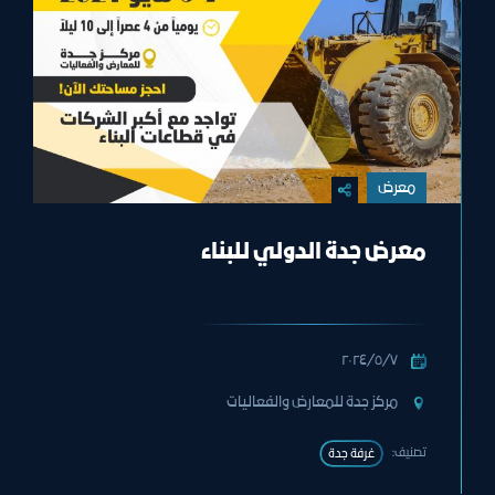
معرض
معرض جدة الدولي للبناء
٧‏/٥‏/٢٠٢٤
مركز جدة للمعارض والفعاليات
تصنيف:
غرفة جدة