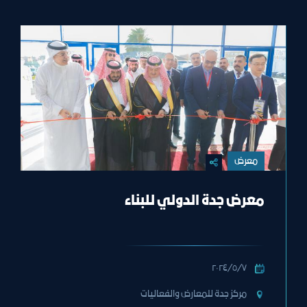
معرض
معرض جدة الدولي للبناء
٧‏/٥‏/٢٠٢٤
مركز جدة للمعارض والفعاليات