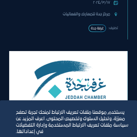
١٧‏/٣‏/٢٠٢٤
مركز جدة للمعارض والفعاليات
تصنيف:
غرفة جدة
معرض
يستخدم موقعنا ملفات تعريف الارتباط لمنحك تجربة تصفح
معززة، وتحليل السلوك وتخصيص المحتوى. اعرف المزيد عن
سياسة ملفات تعريف الارتباط المستخدمة وإدارة التفضيلات
معرض الصناعات الوطنية الاستهلاكية
في إعداداتها.