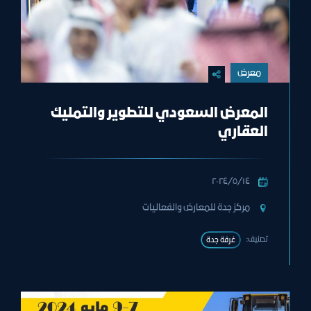
معرض
المعرض السعودي للتطوير والتمليك
العقاري
١٤‏/٥‏/٢٠٢٤
مركز جدة للمعارض والفعاليات
تصنيف:
غرفة جدة