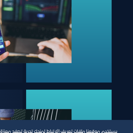
يستخدم موقعنا ملفات تعريف الارتباط لمنحك تجربة تصفح معززة