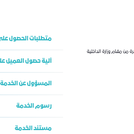
متطلبات الحصول على
 من مقام وزارة الداخلية
آلية حصول العميل عل
سجل تجاري ساري
اشتراك في غرفة ج
المسؤول عن الخدمة
تسجيل في بوابة خد
تقديم الطلب عبر منص
طباعة الطلب
رسوم الخدمة
الدخول على بوابة خ
الخدمة الشاملة
تقديم رقم الطلب في 
محمد الزهراني
مستند الخدمة
hrani@jcci.org.sa