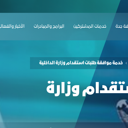
 - غرفة جدة
ﺔ ﺟﺪة
ﺧﺪﻣﺎت المشتركين
البرامج والمبادرات
الأخبار والفعال
خدمة موافقة طلبات استقدام وزارة الداخلية
قدام وزارة