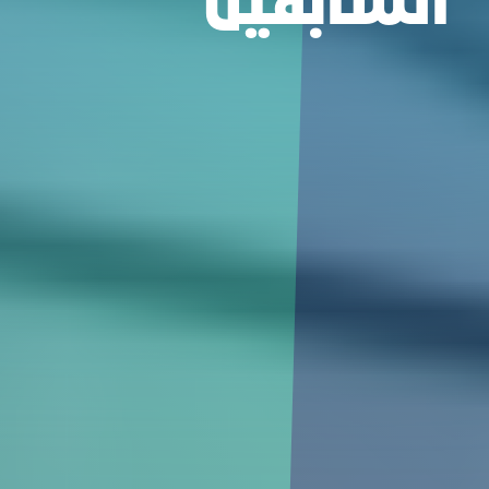
اﻟﺴﺎﺑﻘﻴﻦ