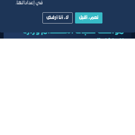
في إعداداتها.
نعم، أقبل
لا، أنا أرفض
موافقة طلبات استقدام وزارة
الداخلية
خدمة التصديق وإعطاء الموافقات على طلبات تأشيرات
وزارة الداخلية الكترونياً من خلال بوابة خدمات المشتركين
تعرف على المزيد