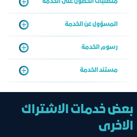
متطلبات الحصول على الخدمة
المسؤول عن الخدمة
ترخيص ساري
هوية المدير العام
رسوم الخدمة
الخدمة الشاملة
محمد الزهراني
مستند الخدمة
mzahrani@jcci.org.sa
رخص المحاماة : (2000)ريال
مدارس الجاليات - الجامعات - المعاهد -
الأندية - الصحف : (10,000)ريال
عضوية سارية بغرفة جدة
بعض خدمات الاشتراك
الاخرى