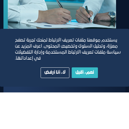
يستخدم موقعنا ملفات تعريف الارتباط لمنحك تجربة تصفح
معززة، وتحليل السلوك وتخصيص المحتوى. اعرف المزيد عن
سياسة ملفات تعريف الارتباط المستخدمة وإدارة التفضيلات
في إعداداتها.
خدمات التواقيع
نعم، أقبل
لا، أنا أرفض
خدمة تتيح لأصحاب الاعمال الاستفادة من خدمات
التواقيع اعتماد / الغاء / تحديث
تعرف على المزيد