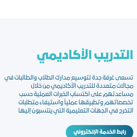
اﻟﺘﺪرﯾﺐ اﻟﺄﻛﺎدﯾﻤﻲ
تسعى غرفة جدة لتوسيع مدارك الطلاب والطالبات في
مجالات متعددة للتدريب الأكاديمي من خلال
مساعدتهم على اكتساب الخبرات العملية حسب
تخصصاتهم وتطبيقها عملياً واستيفاء متطلبات
التخرج في الجهات التعليمية التي ينتسبون إليها
رابط الخدمة الإلكتروني