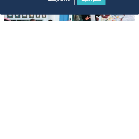
إدارة الموارد البشرية
عبير البيحاني
abeera@jcci.org.sa
خطوات التقديم