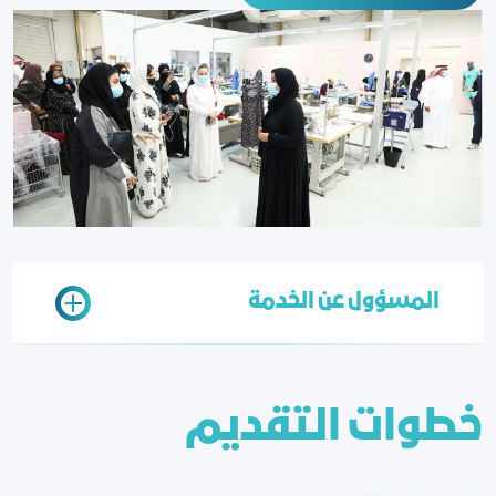
المسؤول عن الخدمة
خطوات التقديم
إدارة الموارد البشرية
عبير البيحاني
abeera@jcci.org.sa