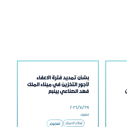
بشأن تمديد فترة الاعفاء
لأجور التخزين في ميناء الملك
فهد الصناعي بينبع
٢٩‏/٧‏/٢٠٢٦
تصنيف:
قطاع الاعمال
تعميم