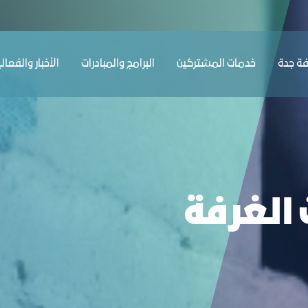
ﺔ ﺟﺪة
ﺧﺪﻣﺎت المشتركين
البرامج والمبادرات
الأخبار والفعال
 الغرفة