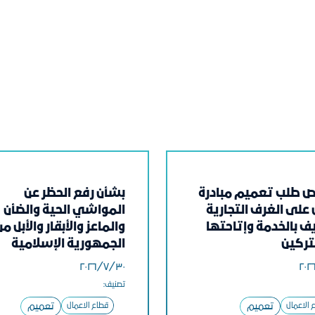
 طلب تعميم مبادرة
بشأن رفع الحظر عن
لى الغرف التجارية
المواشي الحية والضأن
ف بالخدمة وإتاحتها
والماعز والأبقار والأبل من
ركين
الجمهورية الإسلامية
الموريتانية
٣٠‏/٧‏/٢٠٢٦
تصنيف:
 الاعمال
تعميم
قطاع الاعمال
تعميم