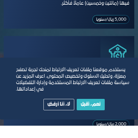
فيها (مائتين وخمسين) عاملاً فأكثر.
5,000 ريال​/سنويا
يستخدم موقعنا ملفات تعريف الارتباط لمنحك تجربة تصفح
معززة، وتحليل السلوك وتخصيص المحتوى. اعرف المزيد عن
الفئة الثانية
سياسة ملفات تعريف الارتباط المستخدمة وإدارة التفضيلات
في إعداداتها.
المنشآت التي يكون رأس مالها من (ثلاثمائة وخمسة وسبعون
نعم، أقبل
لا، أنا أرفض
ألف) ريال إلى (مليون) ريال، أو يكون عدد العاملين فيها من
(خمسين) إلى (مائتين وتسعة وأربعين) عاملاً.
2,000 ريال​/سنويا