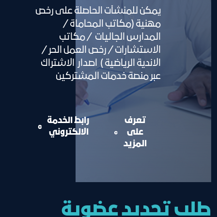
يمكن للمنشآت الحاصلة على رخص
مهنية (مكاتب المحاماة /
المدارس الجاليات / مكاتب
الاستشارات / رخص العمل الحر /
الاندية الرياضية ) اصدار الاشتراك
عبر منصة خدمات المشتركين
تعرف
رابط الخدمة
على
الالكتروني
المزيد
طلب تجديد عضوية