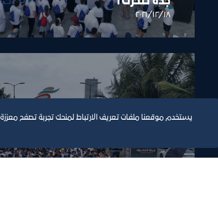
جدة تتحرك 1
١٨‏/١٢‏/٢٠٢١
يستخدم موقعنا ملفات تعريف الارتباط لمنحك تجربة تصفح معززة