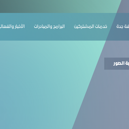
ﺔ ﺟﺪة
ﺧﺪﻣﺎت المشتركين
البرامج والمبادرات
الأخبار والفعال
ة الصور