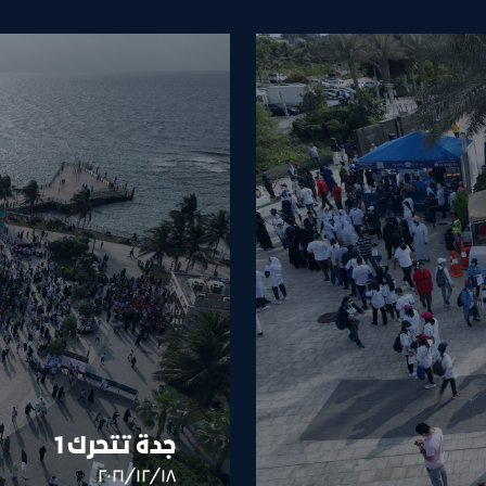
جدة تتحرك 1
١٨‏/١٢‏/٢٠٢١