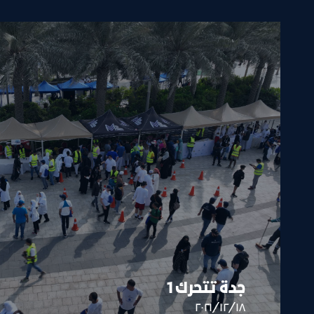
جدة تتحرك 1
١٨‏/١٢‏/٢٠٢١