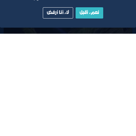
نعم، أقبل
لا، أنا أرفض
ليالي بسطة ماركت
٢٦‏/٢‏/٢٠٢٢