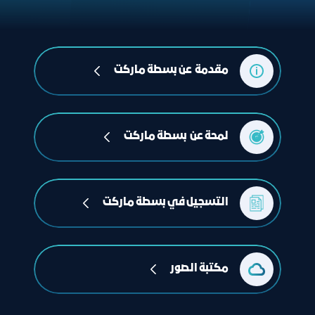
مقدمة  عن بسطة ماركت
لمحة عن  بسطة ماركت
التسجيل في بسطة ماركت
مكتبة الصور