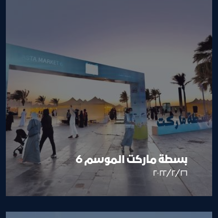
بسطة ماركت الموسم 6
٢٦‏/٢‏/٢٠٢٢