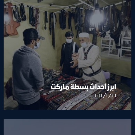
ابرز أحداث بسطة ماركت
٢٦‏/٢‏/٢٠٢٢