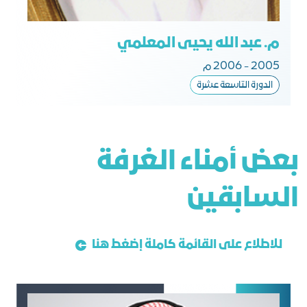
م. عبد الله يحيى المعلمي
2005 - 2006 م
الدورة التاسعة عشرة
ﺑﻌﺾ أﻣﻨﺎء اﻟﻐﺮﻓﺔ
اﻟﺴﺎﺑﻘﻴﻦ
للاطلاع على القائمة كاملة إضغط هنا