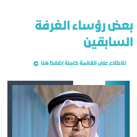
ﺑﻌﺾ رؤﺳﺎء اﻟﻐﺮﻓﺔ
اﻟﺴﺎﺑﻘﻴﻦ
للاطلاع على القائمة كاملة إضغط هنا