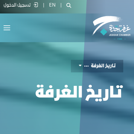
ﺎرﻳﺦ اﻟﻐﺮﻓﺔ - غرفة جدة
|
EN
|
تسجيل الدخول
ﺗﺎرﻳﺦ اﻟﻐﺮﻓﺔ
ﺗﺎرﻳﺦ اﻟﻐﺮﻓﺔ