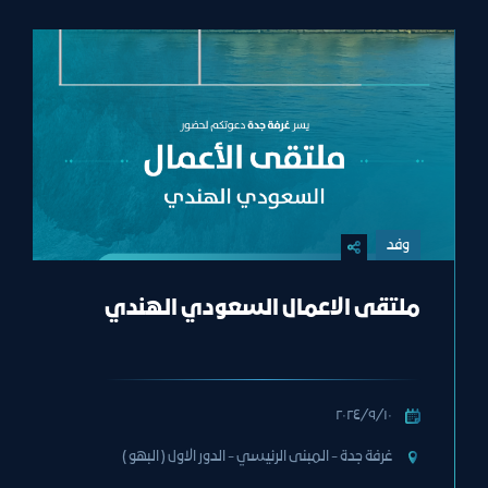
وفد
ملتقى الاعمال السعودي الهندي
١٠‏/٩‏/٢٠٢٤
غرفة جدة - المبنى الرئيسي - الدور الاول ( البهو )