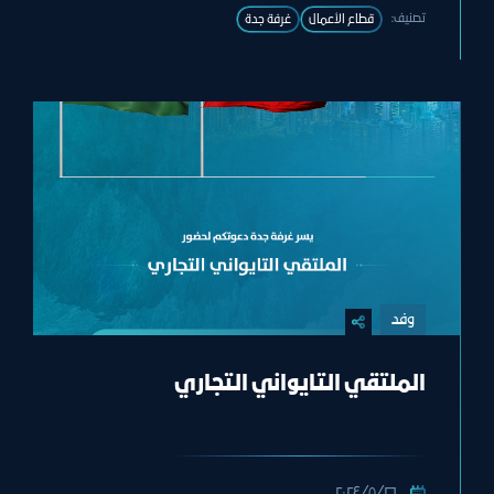
تصنيف:
قطاع الأعمال
غرفة جدة
وفد
الملتقي التايواني التجاري
٢٦‏/٥‏/٢٠٢٤