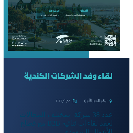
لقاء وفد الشركات الكندية
بهو الدور الأول
٨‏/٢‏/٢٠٢٦
عدد 38 شركة بمختلف المجالات
لعقد لقاءات ثنائية B2B مع قطاع
الأعمال السعودي