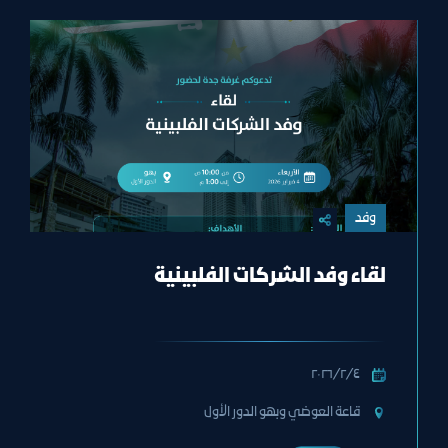
وفد
لقاء وفد الشركات الفلبينية
٤‏/٢‏/٢٠٢٦
قاعة العوضي وبهو الدور الأول