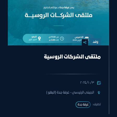
وفد
ملتقى الشركات الروسية
٣‏/١٠‏/٢٠٢٤
المبنى الرئيسي - غرفة جدة (البهو )
تصنيف:
غرفة جدة