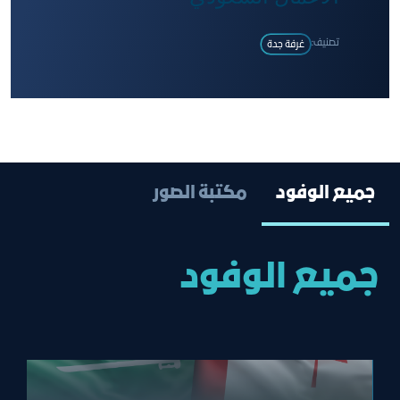
تصنيف:
غرفة جدة
جميع اﻟﻮﻓﻮد
مكتبة الصور
جميع اﻟﻮﻓﻮد