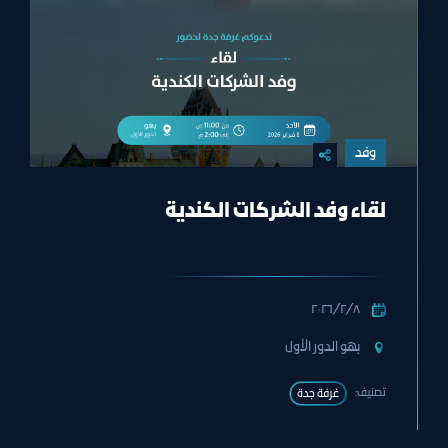
وفد
لقاء وفد الشركات الكندية
٨‏/٢‏/٢٠٢٦
بهو الدور الأول
تصنيف:
غرفة جدة