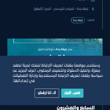
غرفة جدة - المبنى الرئيسي - الدور 1 (البهو)
تصنيف:
غرفة جدة
يستخدم موقعنا ملفات تعريف الارتباط لمنحك تجربة تصفح
معززة، وتحليل السلوك وتخصيص المحتوى. اعرف المزيد عن
سياسة ملفات تعريف الارتباط المستخدمة وإدارة التفضيلات
في إعداداتها.
وفد
نعم، أقبل
لا، أنا أرفض
منتدى الأعمال السعودي التركي
السابع والعشرون