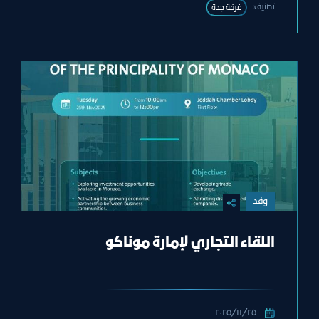
تصنيف:
غرفة جدة
وفد
اللقاء التجاري لإمارة موناكو
٢٥‏/١١‏/٢٠٢٥