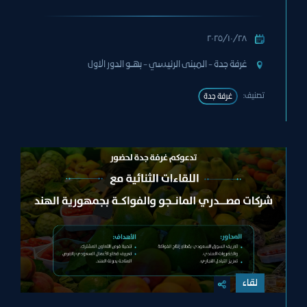
٢٨‏/١٠‏/٢٠٢٥
غرفة جدة - المبنى الرئيسي - بهــو الدور الاول
تصنيف:
غرفة جدة
لقاء