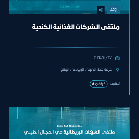
وفد
ملتقى الشركات الغذائية الكندية
٢٧‏/١١‏/٢٠٢٤
غرفة جدة المبنى الرئيسي البهو
تصنيف:
غرفة جدة