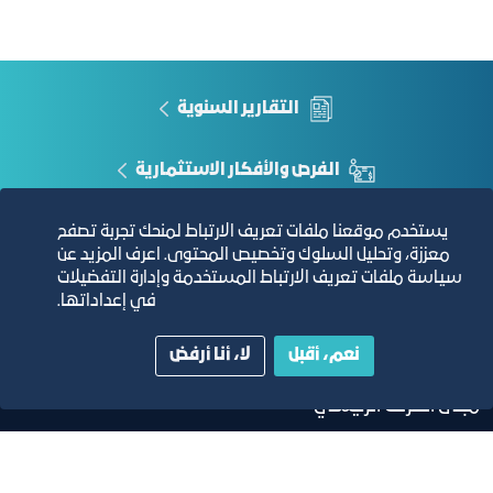
البريد الإلكتروني
البريد الإلكتروني المسجل ل
الباقة
العدد
رقم الهاتف
رقم التواصل الخاص بالمنشأ
باقة المنشآت بحسب الدرجة
للدرجة الواحدة
الأنشطة الاقتصادية المختارة
النشاط أو الأنشطة المصنفة حس
باقة المنشآت بحسب الدرجة ونشاط محدد من
للدرجة الواحد
التقارير السنوية
المستوى الأول
الواحد
باقة المنشآت بحسب نشاط محدد من
الفرص والأفكار الاستثمارية
للنشاط الواحد
المستوى الثالث
يستخدم موقعنا ملفات تعريف الارتباط لمنحك تجربة تصفح
مجلة التجارة الإلكترونية
باقة منشآت محددة
منشأت
معززة، وتحليل السلوك وتخصيص المحتوى. اعرف المزيد عن
سياسة ملفات تعريف الارتباط المستخدمة وإدارة التفضيلات
دليل الصفحات الزرقاء
في إعداداتها.
نعم، أقبل
لا، أنا أرفض
مبنى الغرفة الرئيسي