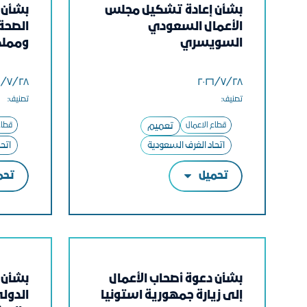
بشأن إعادة تشكيل مجلس
بشأن ز
الأعمال السعودي
الصحة
السويسري
ومملك
٢٨‏/٧‏/٢٠٢٦
٢٨‏/٧‏/٢٠٢٦
تصنيف:
تصنيف:
قطاع الاعمال
تعميم
قطاع
اتحاد الغرف السعودية
اتح
تحميل
تحم
بشأن دعوة أصحاب الأعمال
بشأن 
إلى زيارة جمهورية استونيا
الدولي