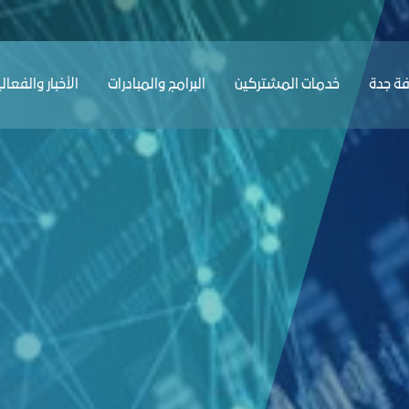
ﺔ ﺟﺪة
ﺧﺪﻣﺎت المشتركين
البرامج والمبادرات
الأخبار والفعال