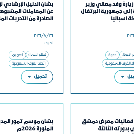
يارة وفد معالي وزير
بشان الدليل الإرشادي لإ
 إلى جمهورية البرتغال
عن المعاملات المشبوه
ة اسبانيا
الصادرة من التحريات الما
٢٦‏/٧‏/٢٠٢٦
تصنيف:
 الاعمال
دعوة
قطاع الاعمال
تعميم
اد الغرف السعودية
اتحاد الغرف السعودية
يل
تحميل
فعاليات معرض دمشق
بشأن موسم تمور المدي
 بدورته الثالثة
المنورة 2026م