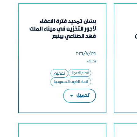
بشأن تمديد فترة الاعفاء
لأجور التخزين في ميناء الملك
فهد الصناعي بينبع
٢٩‏/٧‏/٢٠٢٦
تصنيف:
قطاع الاعمال
تعميم
اتحاد الغرف السعودية
تحميل