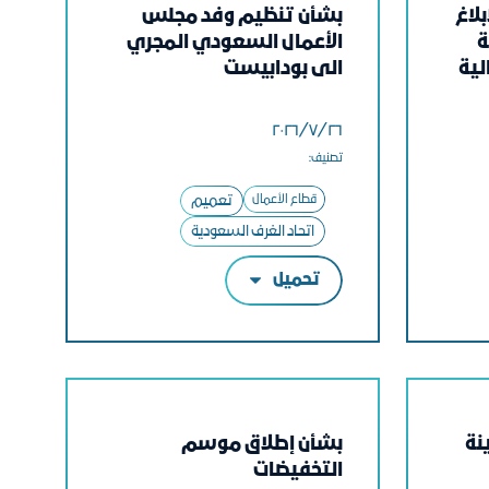
بلاغ
بشأن تنظيم وفد مجلس
ة
الأعمال السعودي المجري
لية
الى بودابيست
٢٦‏/٧‏/٢٠٢٦
تصنيف:
قطاع الأعمال
تعميم
اتحاد الغرف السعودية
تحميل
نة
بشأن إطلاق موسم
التخفيضات