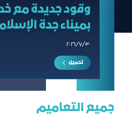
وقود جديدة مع خد
بميناء جدة الإسلا
٣٠‏/٧‏/٢٠٢٦
تحميل
جميع التعاميم