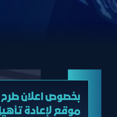
بخصوص اعلان طرح م
موقع لإعادة تأه