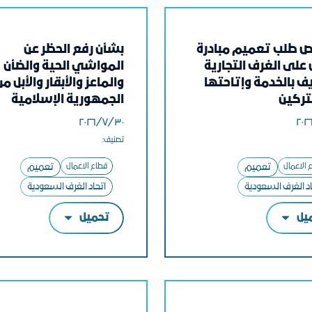
 طلب تعميم مبادرة
بشأن رفع الحظر عن
لى الغرف التجارية
المواشي الحية والضأن
ف بالخدمة وإتاحتها
والماعز والأبقار والأبل من
ركين
الجمهورية الإسلامية
الموريتانية
٣٠‏/٧‏/٢٠٢٦
تصنيف:
 الاعمال
تعميم
قطاع الاعمال
تعميم
اد الغرف السعودية
اتحاد الغرف السعودية
يل
تحميل