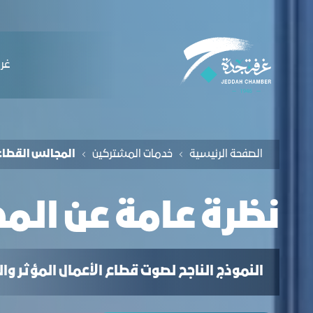
لملاحة
لمجالس القطاعية - غرفة جدة
التخطي للمحتوى
ﻏﺮﻓ
الصفحة الرئيسية
ﺧﺪﻣﺎت المشتركين
اﻟﻤﺠﺎﻟﺲ اﻟﻘﻄﺎﻋ
ﻧﻈﺮة ﻋﺎﻣﺔ عن الم
النموذج الناجح لصوت قطاع الأعمال المؤثر و