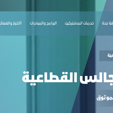
ﺔ ﺟﺪة
ﺧﺪﻣﺎت المشتركين
البرامج والمبادرات
الأخبار والفعال
ﯿﺔ
جالس القطاعية
الموثوق