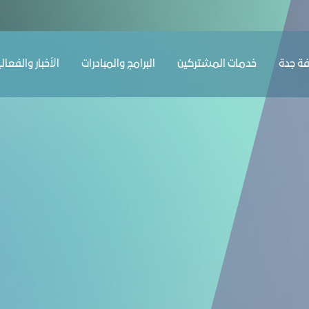
ﺔ ﺟﺪة
ﺧﺪﻣﺎت المشتركين
البرامج والمبادرات
الأخبار والفعال