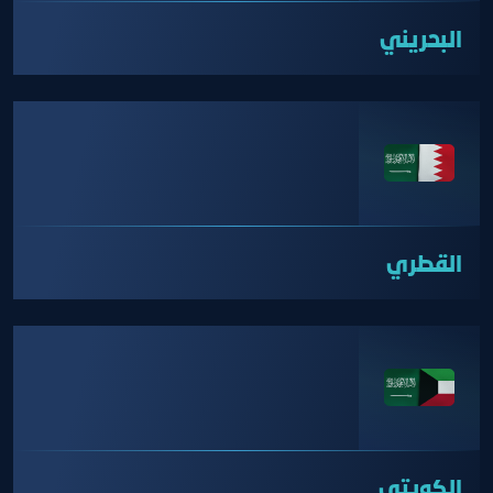
البحريني
القطري
الكويتي