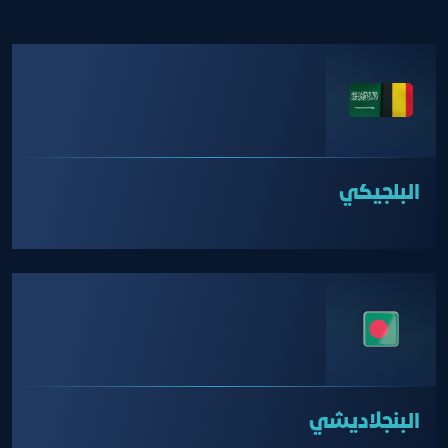
البلجيكي
البنجلاديشي