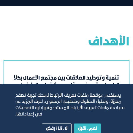
الأهداف
تنمية وتوطيد العلاقات بين مجتمع الأعمال بكلأ
البلدين، وتعريف ممثلي ومشتركي الطرفين
بالفرص الاقتصادية المتوفرة لديهما.
يستخدم موقعنا ملفات تعريف الارتباط لمنحك تجربة تصفح
معززة، وتحليل السلوك وتخصيص المحتوى. اعرف المزيد عن
سياسة ملفات تعريف الارتباط المستخدمة وإدارة التفضيلات
في إعداداتها.
نعم، أقبل
لا، أنا أرفض
تشجيع الصادرات وتبادل السلع والخدمات من