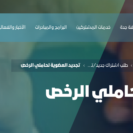
دة
ﺔ ﺟﺪة
ﺧﺪﻣﺎت المشتركين
البرامج والمبادرات
الأخبار والفعال
طلب اشتراك جديد/تجديد
تجديد العضوية لحاملي الرخص
حاملي الرخص