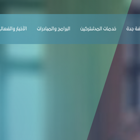
ﺔ ﺟﺪة
ﺧﺪﻣﺎت المشتركين
البرامج والمبادرات
الأخبار والفعال