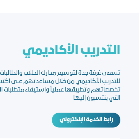
اﻟﺘﺪرﯾﺐ اﻟﺄﻛﺎدﯾﻤﻲ
تسعى غرفة جدة لتوسيع مدارك الطلاب والطالبات
للتدريب الأكاديمي من خلال مساعدتهم على اكتس
تخصصاتهم وتطبيقها عملياً واستيفاء متطلبات ال
التي ينتسبون إليها
رابط الخدمة الإلكتروني