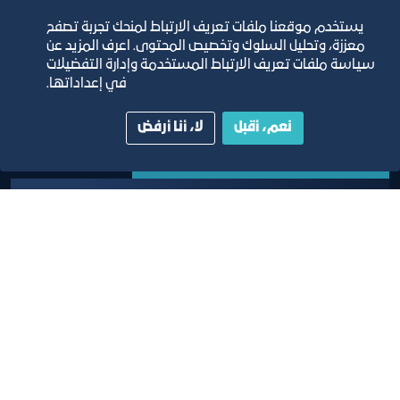
يستخدم موقعنا ملفات تعريف الارتباط لمنحك تجربة تصفح
معززة، وتحليل السلوك وتخصيص المحتوى. اعرف المزيد عن
سياسة ملفات تعريف الارتباط المستخدمة وإدارة التفضيلات
في إعداداتها.
نعم، أقبل
لا، أنا أرفض
خدمة خطابات التعريف
إصدار شهادة تعريف بالمنشأة وملاكها لتقديمها
للجهات الطالبة التي يرغب صاحب المنشأة التعاون معها
لإثبات علاقته التجارية وتقدم باللغتين العربية والإنجليزية