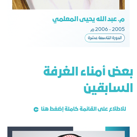
م. عبد الله يحيى المعلمي
2005 - 2006 م
الدورة التاسعة عشرة
ﺑﻌﺾ أﻣﻨﺎء اﻟﻐﺮﻓﺔ
اﻟﺴﺎﺑﻘﻴﻦ
للاطلاع على القائمة كاملة إضغط هنا