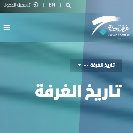
ﺎرﻳﺦ اﻟﻐﺮﻓﺔ - غرفة جدة
|
EN
|
تسجيل الدخول
ﺗﺎرﻳﺦ اﻟﻐﺮﻓﺔ
ﺗﺎرﻳﺦ اﻟﻐﺮﻓﺔ