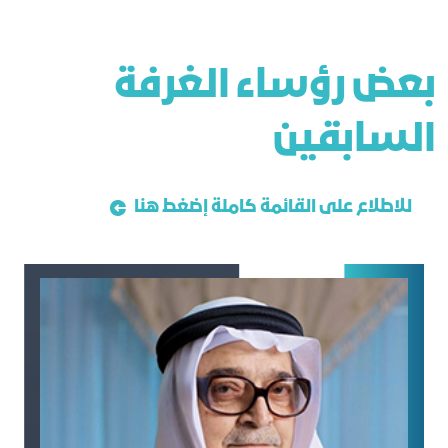
ﺑﻌﺾ رؤﺳﺎء اﻟﻐﺮﻓﺔ
اﻟﺴﺎﺑﻘﻴﻦ
للاطلاع على القائمة كاملة إضغط هنا