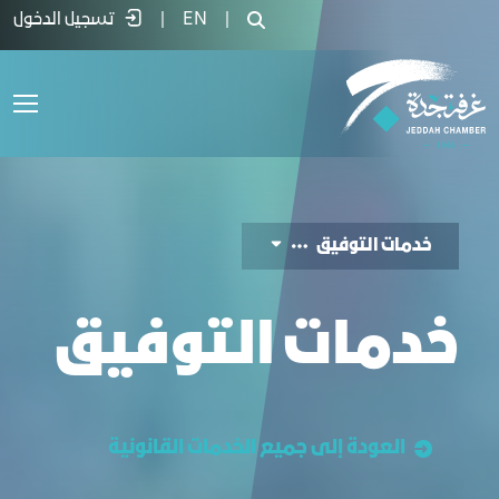
دمات التوفيق - غرفة جدة
|
EN
|
تسجيل الدخول
ﺧﺪﻣﺎت التوفيق
ﺧﺪﻣﺎت التوفيق
العودة إلى جميع الخدمات القانونیة