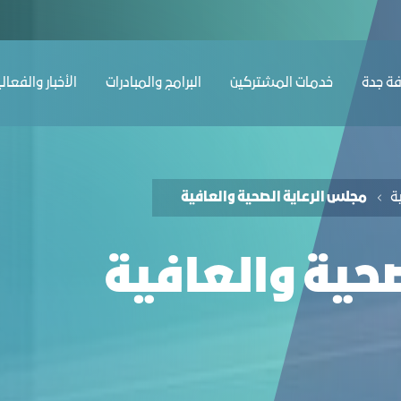
ﺔ ﺟﺪة
ﺧﺪﻣﺎت المشتركين
البرامج والمبادرات
الأخبار والفعال
ﺔ
مجلس الرعاية الصحية والعافية
حية والعافية