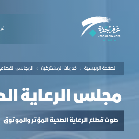
لملاحة
جلس الرعاية الصحية - غرفة جدة
التخطي للمحتوى
ﻏﺮﻓ
الصفحة الرئيسية
ﺧﺪﻣﺎت المشتركين
اﻟﻤﺠﺎﻟﺲ اﻟﻘﻄﺎﻋﯿ
مجلس الرعاية الص
صوت قطاع الرعاية الصحية المؤثر والموثوق