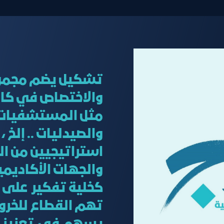
تشكيل يضم مجموعة
والاختصاص في كا
مثل المستشفيات ا
والصيدليات .. إلخ 
استراتيجيين من ا
والجهات الأكاديمي
كخلية تفكير على 
تهم القطاع للخروج