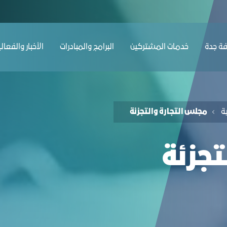
ﺔ ﺟﺪة
ﺧﺪﻣﺎت المشتركين
البرامج والمبادرات
الأخبار والفعال
ﺔ
ﻣﺠﻠﺲ اﻟﺘﺠﺎرة واﻟﺘﺠﺰﺋﺔ
ﺘﺠﺰﺋﺔ