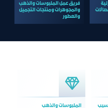
لية
فريق عمل الملبوسات والذهب
صالات
والمجوهرات ومنتجات التجميل
والعطور
اسيب
الملبوسات والذهب