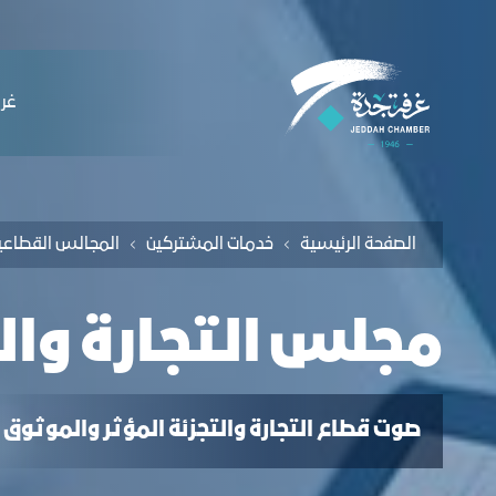
لملاحة
جلس التجارة والتجزئة - غرفة جدة
التخطي للمحتوى
ﻏﺮﻓ
الصفحة الرئيسية
ﺧﺪﻣﺎت المشتركين
اﻟﻤﺠﺎﻟﺲ اﻟﻘﻄﺎﻋﯿ
ﻣﺠﻠﺲ اﻟﺘﺠﺎرة واﻟ
صوت قطاع التجارة والتجزئة المؤثر والموثوق