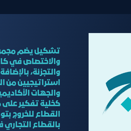
تشكيل يضم مجموعة
والاختصاص في كاف
والتجزئة، بالإضافة
استراتيجيين من ا
والجهات الأكاديمي
كخلية تفكير على 
القطاع للخروج بتوص
بالقطاع التجاري ف