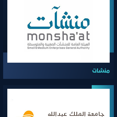
منشات