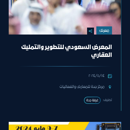
معرض
المعرض السعودي للتطوير والتمليك
العقاري
١٤‏/٥‏/٢٠٢٤
مركز جدة للمعارض والفعاليات
تصنيف:
غرفة جدة