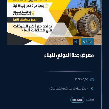
معرض
معرض جدة الدولي للبناء
٧‏/٥‏/٢٠٢٤
مركز جدة للمعارض والفعاليات
تصنيف:
غرفة جدة