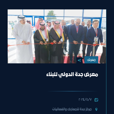
معرض
معرض جدة الدولي للبناء
٧‏/٥‏/٢٠٢٤
مركز جدة للمعارض والفعاليات