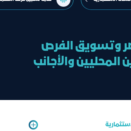
صر وتسويق الفرص
المحليين والأجانب
استثمارية