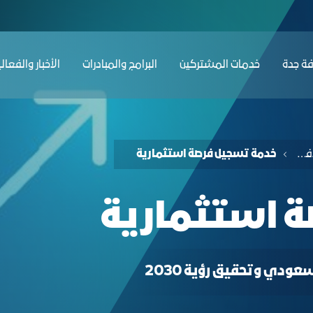
ﺔ ﺟﺪة
ﺧﺪﻣﺎت المشتركين
البرامج والمبادرات
الأخبار والفعال
خدمات الفرص والأفكار الاستثمارية
خدمة تسجيل فرصة استثمارية
 استثمارية
ودي وتحقيق رؤية 2030