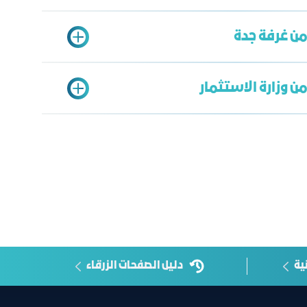
من غرفة جدة
ن وزارة الاستثمار
علومات
R
ثمارات المناطق:
regions@misa.gov.sa
:
investorcare@misa.gov.sa
ية
دليل الصفحات الزرقاء