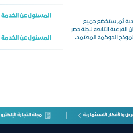
المسئول عن الخدمة 
دية ثم ستخضع جميع
تعبئة النموذج
 الفرعية التابعة للجنة حصر
نموذج الحوكمة المعتمد،
المسئول عن الخدمة م
وحدة الدراسات والم
S_gp@jcci.org.sa
الإدارة العامة لاست
علاقات المستثمرين
رص والأفكار الاستثمارية
مجلة التجارة الإلكترون