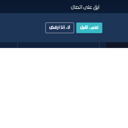
أبق على اتصال
خدمة العملاء
نعم، أقبل
لا، أنا أرفض
٩٢٠٠٢٤٢٠٠
واتس اب اعمال
٩٢٠٠٢٤٢٠٠
البريد الإلكتروني
info@jcci.org.sa