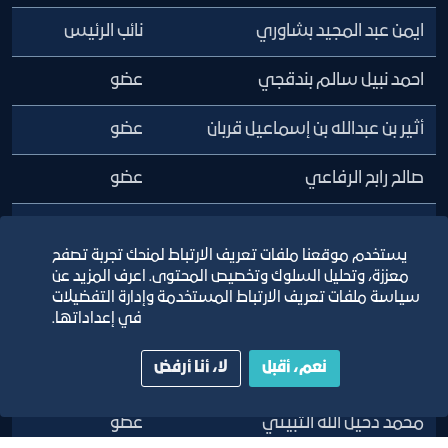
ايمن عبد المجيد بشاوري
نائب الرئيس
احمد نبيل سالم بندقجي
عضو
أثير بن عبدالله بن إسماعيل قربان
عضو
صالح رابح الرفاعي
عضو
عابد عبدالله محمد عقاد
عضو
يستخدم موقعنا ملفات تعريف الارتباط لمنحك تجربة تصفح
عبدالله طالب النهدي
عضو
معززة، وتحليل السلوك وتخصيص المحتوى. اعرف المزيد عن
سياسة ملفات تعريف الارتباط المستخدمة وإدارة التفضيلات
في إعداداتها.
غسان عمر شعيب
عضو
نعم، أقبل
لا، أنا أرفض
محمد احمد عبدالله اليوسف
عضو
محمد دخيل الله الثبيتي
عضو