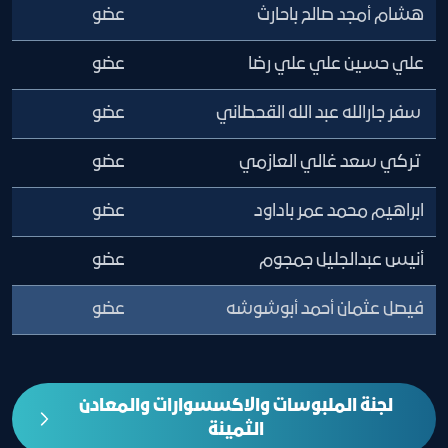
هشام أمجد صالح باحارث
عضو
علي حسين علي علي رضا
عضو
سفر جارالله عبد الله القحطاني
عضو
تركي سعد غالي العازمي
عضو
ابراهيم محمد عمر باداود
عضو
أنيس عبدالجليل جمجوم
عضو
فيصل عثمان أحمد أبوشوشه
عضو
لجنة الملبوسات والاكسسوارات والمعادن
الثمينة