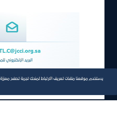
L.C@jcci.org.sa
البريد الإلكتروني لل
يستخدم موقعنا ملفات تعريف الارتباط لمنحك تجربة تصفح معززة