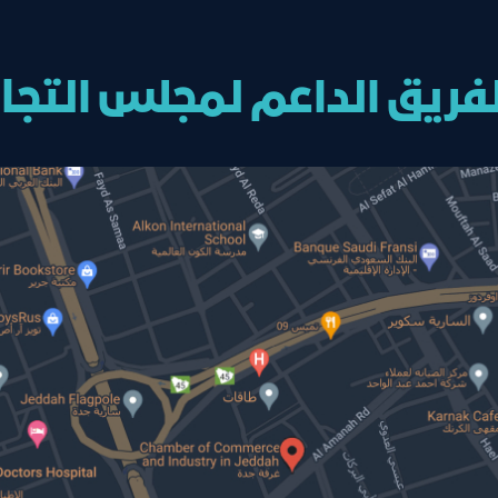
فريق الداعم لمجلس اﻟﺘﺠﺎرة