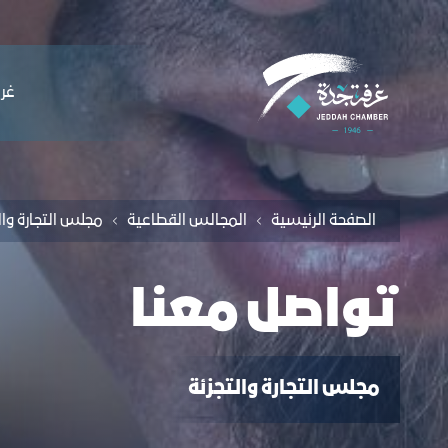
لملاحة
واصل معنا - غرفة جدة
التخطي للمحتوى
ﻏﺮﻓ
الصفحة الرئيسية
اﻟﻤﺠﺎﻟﺲ اﻟﻘﻄﺎﻋﯿﺔ
تواصل معنا
ﻣﺠﻠﺲ اﻟﺘﺠﺎرة واﻟﺘﺠﺰﺋﺔ