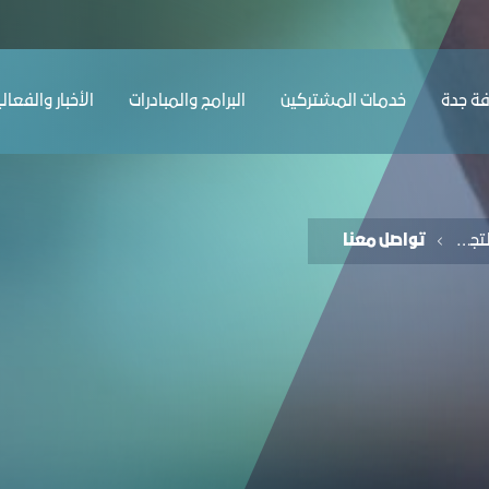
ﺔ ﺟﺪة
ﺧﺪﻣﺎت المشتركين
البرامج والمبادرات
الأخبار والفعال
ﻣﺠﻠﺲ اﻟﺘﺠﺎرة واﻟﺘﺠﺰﺋﺔ
تواصل معنا