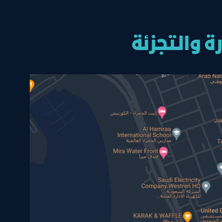
 واﻟﺘﺠﺰﺋﺔ