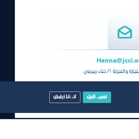
Henna@jcci.o
ارة والتجزئة أ/ حناء ميمني
نعم، أقبل
لا، أنا أرفض