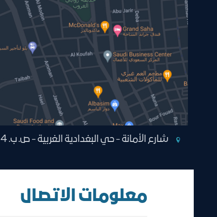
شارع الأمانة - حي البغدادية الغربية - ص. ب. 1264 جدة 21431 المملكة العربية
معلومات الاتصال