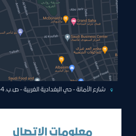
شارع الأمانة - حي البغدادية الغربية - ص. ب. 1264 جدة 21431 المملكة العربية
معلومات الاتصال