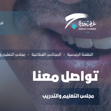
لملاحة
واصل معنا - غرفة جدة
التخطي للمحتوى
ﻏﺮﻓ
الصفحة الرئيسية
اﻟﻤﺠﺎﻟﺲ اﻟﻘﻄﺎﻋﯿﺔ
تواصل معنا
مجلس التعليم والتدريب