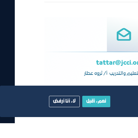
tattar@jcci.o
عليم والتدريب أ/ ثروه عطار
نعم، أقبل
لا، أنا أرفض