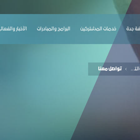
ﺔ ﺟﺪة
ﺧﺪﻣﺎت المشتركين
البرامج والمبادرات
الأخبار والفعال
مجلس التعليم والتدريب
تواصل معنا