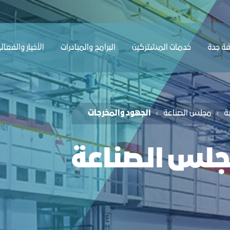
ﺔ ﺟﺪة
ﺧﺪﻣﺎت المشتركين
البرامج والمبادرات
الأخبار والفعال
ﺔ
مجلس الصناعة
الجهود والمخرجات
لس الصناعة