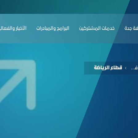
فة جدة
ﺔ ﺟﺪة
ﺧﺪﻣﺎت المشتركين
البرامج والمبادرات
الأخبار والفعال
خدمات الفرص والأفكار الاستثمارية
قطاع الرياضة