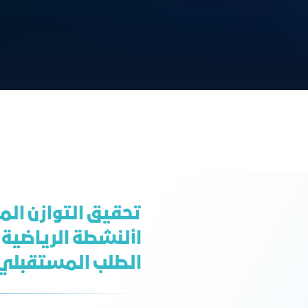
تحقيق التوازن الم
األنشطة الرياضية 
الطلب المستقبلي 