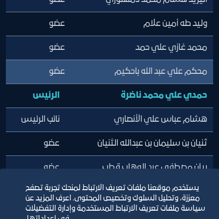
وليد طه أمين علام
عضو
محمد غازي علي حمد
عضو
محكم علي عبد الله باحكيم
عضو
حمدي علي محمد ناضرة
الرئيس
هشام عباس علي الأنصاري
نائب الرئيس
ثنيان بن سليمان بن عبدالله الثنيان
عضو
ريان مصطفى عبد الوهاب قطب
عضو
يستخدم موقعنا ملفات تعريف الارتباط لمنحك تجربة تصفح
محمد علي محمد السعيد
عضو
معززة، وتحليل السلوك وتخصيص المحتوى. اعرف المزيد عن
سياسة ملفات تعريف الارتباط المستخدمة وإدارة التفضيلات
سرور عبد الوهاب محمد سرور باسلوم
عضو