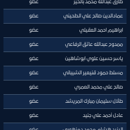
طارق عبدالله محمد بالخير
عضو
عمادالدين صالح علي الطحيني
عضو
ابراهيم احمد العقيلي
عضو
ممدوح عبدالله عاتق الرفاعي
عضو
ياسر حسين علوي ابوشاهين
عضو
مسلط حمود قنيعير الشيباني
عضو
صالح علي محمد العمري
عضو
طلال سليمان مبارك المريشد
عضو
عادل أحمد علي جنيد
عضو
اليزيد هشام محمد دمنهوري
عضو