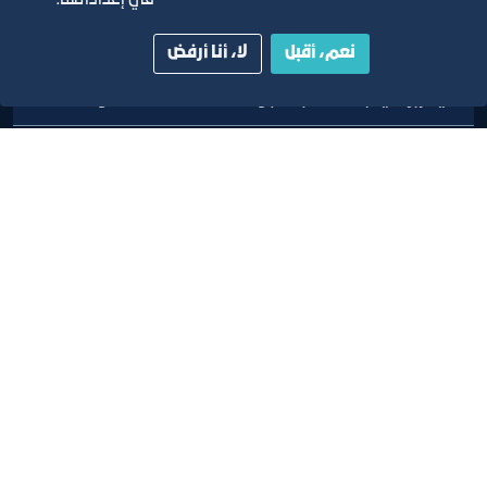
في إعداداتها.
نبيل عويضة الجهني
عضو
نعم، أقبل
لا، أنا أرفض
خليل إبراهيم كامل عبد الجواد
عضو
شروق هندي بن حميد
عضو
حامد سلمي المحياوي
عضو
عبد الله نعيم قرنبيش
عضو
كريم عبد الكريم بركات
عضو
بدر بجاد العتيبي
عضو
هاني يوسف طرابلسي
عضو