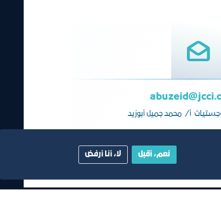
abuzeid@jcci.
جستيات أ/ محمد جميل أبوزيد
نعم، أقبل
لا، أنا أرفض