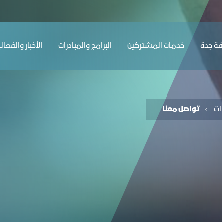
ﺔ ﺟﺪة
ﺧﺪﻣﺎت المشتركين
البرامج والمبادرات
الأخبار والفعال
ات
تواصل معنا