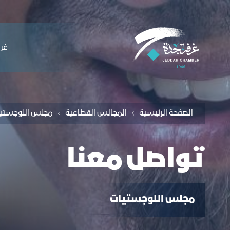
لملاحة
واصل معنا - غرفة جدة
التخطي للمحتوى
ﻏﺮﻓ
الصفحة الرئيسية
اﻟﻤﺠﺎﻟﺲ اﻟﻘﻄﺎﻋﯿﺔ
مجلس اللوجستي
تواصل معنا
مجلس اللوجستيات