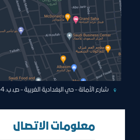
شارع الأمانة - حي البغدادية الغربية - ص. ب. 1264 جدة 21431 المملكة العربية
معلومات الاتصال