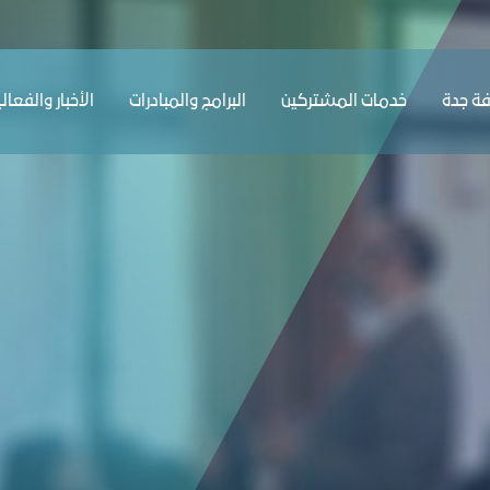
ﺔ ﺟﺪة
ﺧﺪﻣﺎت المشتركين
البرامج والمبادرات
الأخبار والفعال